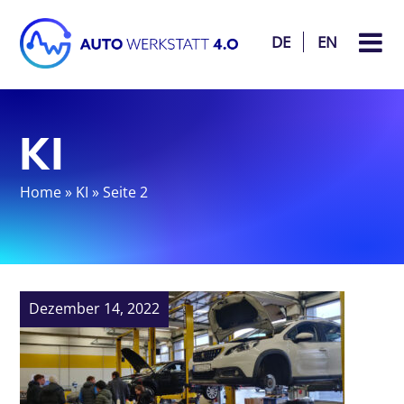
DE
EN
KI
Home
»
KI
»
Seite 2
Dezember 14, 2022