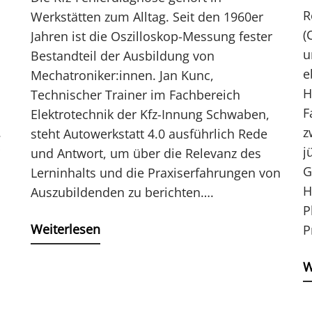
R
Werkstätten zum Alltag. Seit den 1960er
(
Jahren ist die Oszilloskop-Messung fester
u
Bestandteil der Ausbildung von
e
Mechatroniker:innen. Jan Kunc,
H
Technischer Trainer im Fachbereich
F
Elektrotechnik der Kfz-Innung Schwaben,
.
z
steht Autowerkstatt 4.0 ausführlich Rede
j
und Antwort, um über die Relevanz des
G
Lerninhalts und die Praxiserfahrungen von
H
Auszubildenden zu berichten….
P
Weiterlesen
P
W