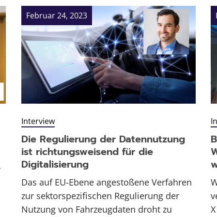
Februar 24, 2023
Interview
I
Die Regulierung der Datennutzung
B
ist richtungsweisend für die
W
Digitalisierung
w
r
Das auf EU-Ebene angestoßene Verfahren
W
zur sektorspezifischen Regulierung der
v
Nutzung von Fahrzeugdaten droht zu
X