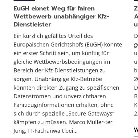
EuGH ebnet Weg für fairen
Z
Wettbewerb unabhängiger Kfz-
A
Dienstleister
u
Ein kürzlich gefälltes Urteil des
D
Europäischen Gerichtshofs (EuGH) könnte
g
ein erster Schritt sein, um künftig für
u
gleiche Wettbewerbsbedingungen im
ü
Bereich der Kfz-Dienstleistungen zu
b
sorgen. Unabhängige Kfz-Betriebe
2
könnten direkten Zugang zu spezifischen
D
Datenströmen und unverzichtbaren
B
Fahrzeuginformationen erhalten, ohne
K
sich durch spezielle „Secure Gateways“
2
kämpfen zu müssen. Marco Müller-ter
W
Jung, IT-Fachanwalt bei…