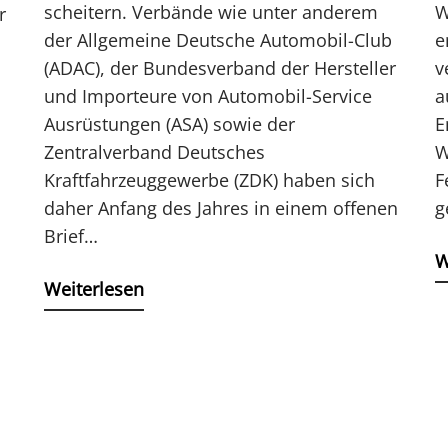
scheitern. Verbände wie unter anderem
W
r
der Allgemeine Deutsche Automobil-Club
e
(ADAC), der Bundesverband der Hersteller
v
und Importeure von Automobil-Service
a
Ausrüstungen (ASA) sowie der
E
Zentralverband Deutsches
W
Kraftfahrzeuggewerbe (ZDK) haben sich
F
daher Anfang des Jahres in einem offenen
g
Brief…
W
Weiterlesen