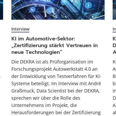
Interview
I
KI im Automotive-Sektor:
K
„Zertifizierung stärkt Vertrauen in
D
neue Technologien“
Die DEKRA ist als Prüforganisation im
K
Forschungsprojekt Autowerkstatt 4.0 an
A
s
der Entwicklung von Testverfahren für KI-
B
Systeme beteiligt. Im Interview mit André
b
Graßmuck, Data Scientist bei der DEKRA,
I
sprechen wir über die Rolle des
D
Unternehmens im Projekt, die
A
Herausforderungen bei der Zertifizierung
a