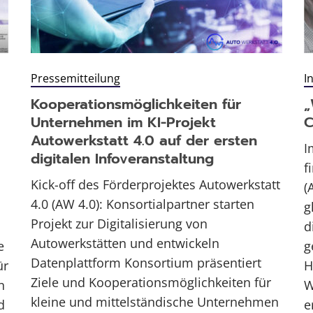
Pressemitteilung
I
Kooperationsmöglichkeiten für
„
Unternehmen im KI-Projekt
C
Autowerkstatt 4.0 auf der ersten
I
digitalen Infoveranstaltung
f
Kick-off des Förderprojektes Autowerkstatt
(
4.0 (AW 4.0): Konsortialpartner starten
g
Projekt zur Digitalisierung von
d
Autowerkstätten und entwickeln
e
g
Datenplattform Konsortium präsentiert
ür
H
Ziele und Kooperationsmöglichkeiten für
n
W
kleine und mittelständische Unternehmen
d
e