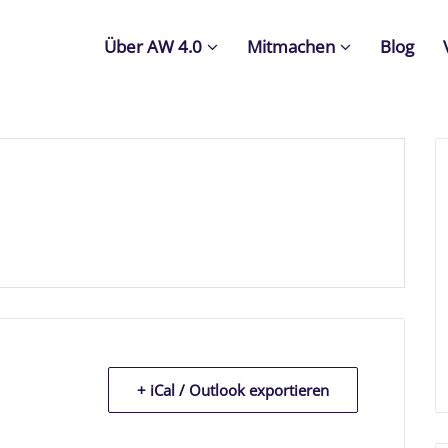
Über AW 4.0
Mitmachen
Blog
+ iCal / Outlook exportieren